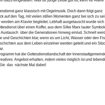
 dazu eingeladen. Was für junge Leute gut ist, kann für Ältere
ttesdienst ganz klassisch mit Orgelmusik. Doch dann folgt ganz
ck auf den Tag, mit vielen stillen Momenten ganz bei sich zu sei
werden am Klavier begleitet. Lebhaft ausgetauscht wurde sich
ttesdienst über einen Koffer, aus dem Silke Marx lauter Symbol
 Austausch über die Generationen hinweg einlud. Schnell wer
e und Geschichten klar, wenn es um Licht, Wasser oder den Fi
schichten aus dem Leben einzelner werden geteilt und ein Stü
r.
gramm hat die Gottesdienstlandschaft der Innenstadtgemeind
reatives Angebot erhalten, indem vieles möglich ist und lebend
Sie das nächste Mal dabei!