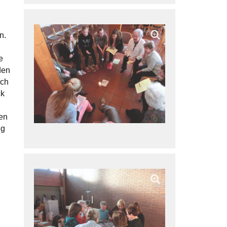
n.
e
den
sch
ck
en
ig