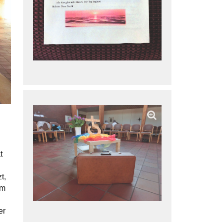
t
t,
am
er