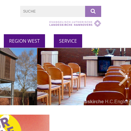
REGION WEST
SERVICE
Emmauskirche
H.C.Engler