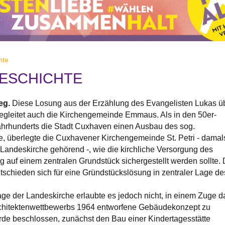
hte
ESCHICHTE
eg.
Diese Losung aus der Erzählung des Evangelisten Lukas ü
gleitet auch die Kirchengemeinde Emmaus. Als in den 50er-
ahrhunderts die Stadt Cuxhaven einen Ausbau des sog.
te, überlegte die Cuxhavener Kirchengemeinde St. Petri - damal
andeskirche gehörend -, wie die kirchliche Versorgung des
ig auf einem zentralen Grundstück sichergestellt werden sollte. 
ntschieden sich für eine Gründstückslösung in zentraler Lage de
Lage der Landeskirche erlaubte es jedoch nicht, in einem Zuge d
chitektenwettbewerbs 1964 entworfene Gebäudekonzept zu
rde beschlossen, zunächst den Bau einer Kindertagesstätte