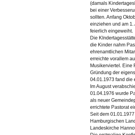
(damals Kindertages
bei einer Verbesseru
sollten. Anfang Okto
einziehen und am 1. 
feierlich eingeweiht.
Die KIndertagesstätt
die Kinder nahm Past
ehrenamtlichen Mitar
erreichte vorallem 
Musikerviertel. Eine
Gründung der eigens
04.01.1973 fand die 
Im August verabschi
01.04.1976 wurde Pas
als neuer Gemeindepa
errichtete Pastorat e
Seit dem 01.01.1977
Hamburgischen Lande
Landeskirche Hannov
Die erstmalige Konfi