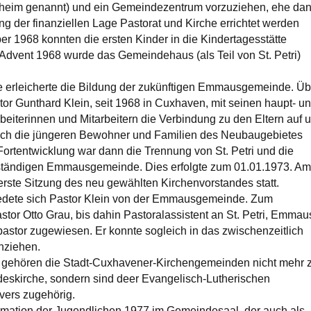
heim genannt) und ein Gemeindezentrum vorzuziehen, ehe da
ng der finanziellen Lage Pastorat und Kirche errichtet werden
ber 1968 konnten die ersten Kinder in die Kindertagesstätte
Advent 1968 wurde das Gemeindehaus (als Teil von St. Petri)
e erleicherte die Bildung der zukünftigen Emmausgemeinde. Üb
or Gunthard Klein, seit 1968 in Cuxhaven, mit seinen haupt- u
beiterinnen und Mitarbeitern die Verbindung zu den Eltern auf 
auch die jüngeren Bewohner und Familien des Neubaugebietes
 Fortentwicklung war dann die Trennung von St. Petri und die
tändigen Emmausgemeinde. Dies erfolgte zum 01.01.1973. Am
erste Sitzung des neu gewählten Kirchenvorstandes statt.
edete sich Pastor Klein von der Emmausgemeinde. Zum
tor Otto Grau, bis dahin Pastoralassistent an St. Petri, Emmau
stor zugewiesen. Er konnte sogleich in das zwischenzeitlich
inziehen.
 gehören die Stadt-Cuxhavener-Kirchengemeinden nicht mehr 
skirche, sondern sind deer Evangelisch-Lutherischen
ers zugehörig.
rmation der Jugendlichen 1977 im Gemeindesaal, der auch als