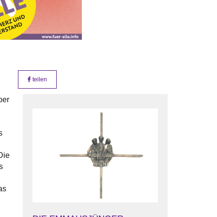
teilen
ber
s
Die
s
as