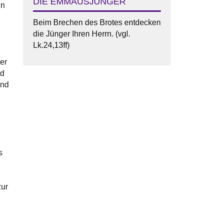
DIE EMMAUSJÜNGER
nn
Beim Brechen des Brotes entdecken
die Jünger Ihren Herrn. (vgl.
Lk.24,13ff)
er
nd
und
s
zur