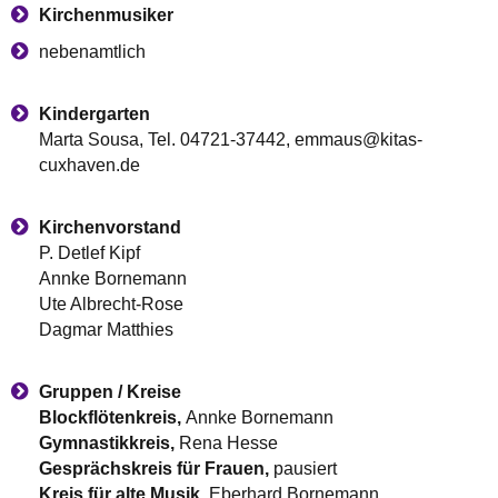
Kirchenmusiker
nebenamtlich
Kindergarten
Marta Sousa, Tel. 04721-37442, emmaus@kitas-
cuxhaven.de
Kirchenvorstand
P. Detlef Kipf
Annke Bornemann
Ute Albrecht-Rose
Dagmar Matthies
Gruppen / Kreise
Blockflötenkreis,
Annke Bornemann
Gymnastikkreis,
Rena Hesse
Gesprächskreis für Frauen,
pausiert
Kreis für alte Musik,
Eberhard Bornemann