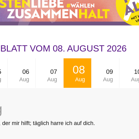
LATT VOM 08. AUGUST 2026
08
5
06
07
09
1
g
Aug
Aug
Aug
Aug
Au
g
 der mir hilft; täglich harre ich auf dich.