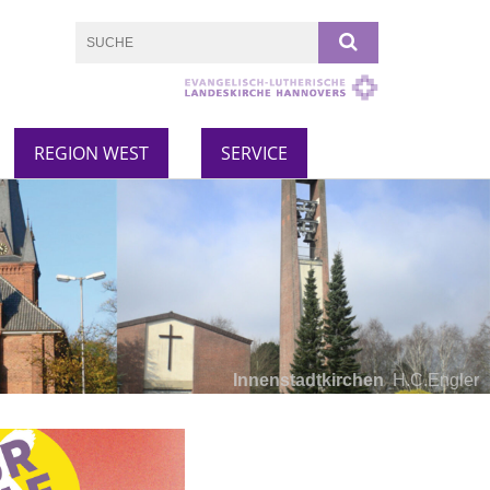
REGION WEST
SERVICE
Innenstadtkirchen
H.C.Engler