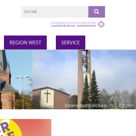
REGION WEST
SERVICE
Innenstadtkirchen
H.C.Engler